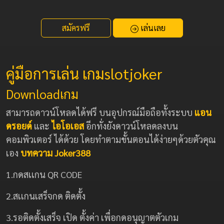
สมัครฟรี
เล่นเลย
คู่มือการเล่น เกมslotjoker
Downloadเกม
สามารถดาวน์โหลดได้ฟรี บนอุปกรณ์มือถือทั้งระบบ
แอน
ดรอยด์
และ
ไอโอเอส
อีกทั่งยังดาวน์โหลดลงบน
คอมพิวเตอร์ ได้ด้วย โดยทำตามขั้นตอนได้ง่ายๆด้วยตัวคุณ
เอง
บทความ Joker388
1.กดสเเกน QR CODE
2.สเเกนเสร็จกด ติดตั้ง
3.รอติดตั้งเสร็จ เปิด ตั้งค่า เพื่อกดอนุญาตตัวเกม